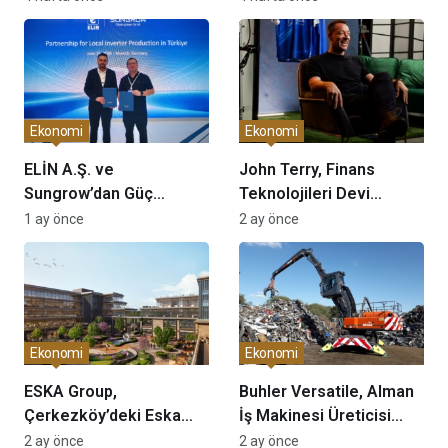
Olacak!
etkileyecek?
Ekonomi
Ekonomi
ELİN A.Ş. ve
John Terry, Finans
Sungrow’dan Güç
Teknolojileri Devi
Elektroniği Alanında
OnsaFX ile Stratejik
1 ay önce
2 ay önce
Stratejik İş Birliği
Ortaklığa İmza Attı:
Futbolun Liderliği Dijital
Dünyaya Taşıyor!
Ekonomi
Ekonomi
ESKA Group,
Buhler Versatile, Alman
Çerkezköy’deki Eska
İş Makinesi Üreticisi
Edition Projesi’nin Kent
ATLAS’ı Devralma
2 ay önce
2 ay önce