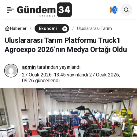
Club Med EMEA Bölgesi
0
Paylaş
Genel Direktörlüğüne
Haberler
Ekonomi
Uluslararası Tarım
Platformu Truck1
Agroexpo 2026’nın Medya
Uluslararası Tarım Platformu Truck1
Charlotte Bernin Atandı
Ortağı Oldu
Agroexpo 2026’nın Medya Ortağı Oldu
admin
tarafından yayınlandı
27 Ocak 2026, 13:45
yayınlandı
27 Ocak 2026,
09:26
güncellendi