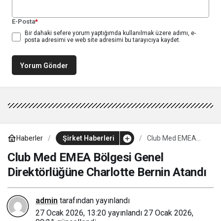
E-Posta
*
Bir dahaki sefere yorum yaptığımda kullanılmak üzere adımı, e-
posta adresimi ve web site adresimi bu tarayıcıya kaydet.
Yorum Gönder
Haberler
Şirket Haberleri
Club Med EMEA
Bölgesi Genel
Direktörlüğüne
Club Med EMEA Bölgesi Genel
Charlotte Bernin
Direktörlüğüne Charlotte Bernin Atandı
Atandı
admin
tarafından yayınlandı
27 Ocak 2026, 13:20
yayınlandı
27 Ocak 2026,