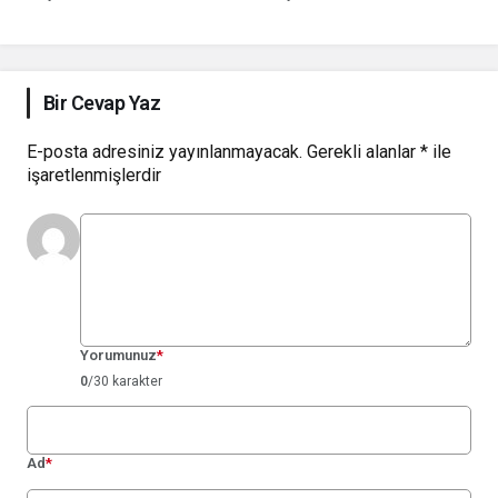
Etabını Satışa Sundu:
Anlaşmasının Son
Konut, Ofis ve Ticari
Aşamasında
Alanlar Bir Arada
Bir Cevap Yaz
E-posta adresiniz yayınlanmayacak.
Gerekli alanlar
*
ile
işaretlenmişlerdir
Yorumunuz
*
0
/30 karakter
Ad
*