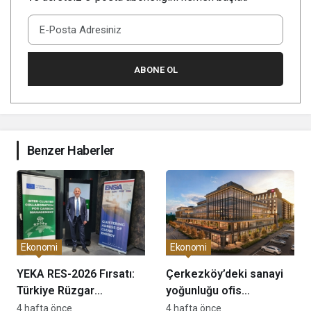
ABONE OL
Benzer Haberler
Ekonomi
Ekonomi
YEKA RES-2026 Fırsatı:
Çerkezköy’deki sanayi
Türkiye Rüzgar
yoğunluğu ofis
Enerjisinde Üretim Üssü
piyasasını nasıl
4 hafta önce
4 hafta önce