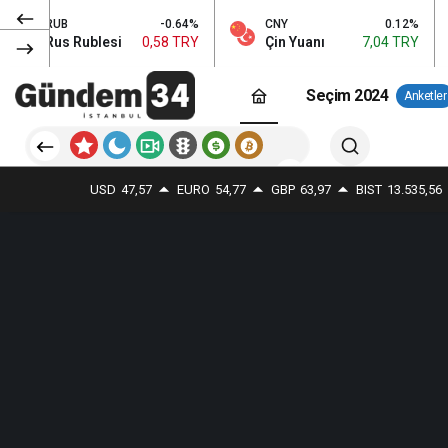
RUB
-0.64%
CNY
0.12%
Rus Rublesi
0,58 TRY
Çin Yuanı
7,04 TRY
Seçim 2024
Anketler
USD
47,57
EURO
54,77
GBP
63,97
BIST
13.535,56