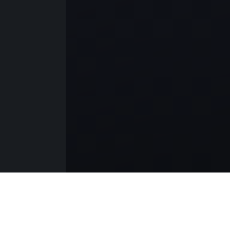
İbradı