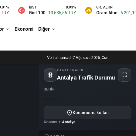
BIST
0.93%
GR. ALTIN
0.06
Bist 100
13.535,56 TRY
Gram Altın
6.201,10 TR
or
Ekonomi
Diğer
Veri alınamadı!
7 Ağustos 2026, Cum
CANLI TRAFIK
⛶
Antalya Trafik Durumu
Tam
ekran
ŞEHIR
Antalya
Konumumu kullan
Konumuz:
Antalya