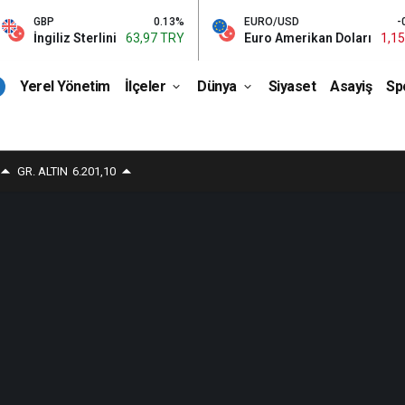
GBP
0.13%
EURO/USD
-0.01%
İngiliz Sterlini
63,97 TRY
Euro Amerikan Doları
1,15 TRY
Yerel Yönetim
İlçeler
Dünya
Siyaset
Asayiş
Sp
GR. ALTIN
6.201,10