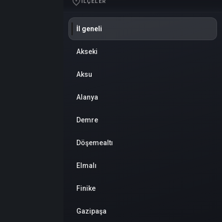
İLÇELER
İl geneli
Akseki
Aksu
Alanya
Demre
Döşemealtı
Elmalı
Finike
Gazipaşa