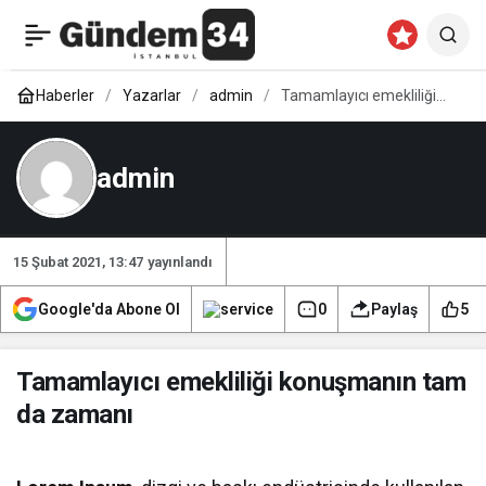
Sağlık prim borcu olanlar
0
Paylaş
için fırsat kaçmadı
Haberler
Yazarlar
admin
Tamamlayıcı emekliliği
konuşmanın tam da
zamanı
admin
15 Şubat 2021, 13:47
yayınlandı
Google'da Abone Ol
0
Paylaş
5
Tamamlayıcı emekliliği konuşmanın tam
da zamanı