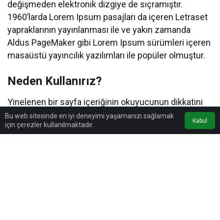
değişmeden elektronik dizgiye de sıçramıştır.
1960’larda Lorem Ipsum pasajları da içeren Letraset
yapraklarının yayınlanması ile ve yakın zamanda
Aldus PageMaker gibi Lorem Ipsum sürümleri içeren
masaüstü yayıncılık yazılımları ile popüler olmuştur.
Neden Kullanırız?
Yinelenen bir sayfa içeriğinin okuyucunun dikkatini
dağıttığı bilinen bir gerçektir. Lorem Ipsum
Bu web sitesinde en iyi deneyimi yaşamanızı sağlamak
Kabul
için çerezler kullanılmaktadır.
kullanmanın amacı, sürekli ‘buraya metin gelecek,
buraya metin gelecek’ yazmaya kıyasla daha dengeli
bir harf dağılımı sağlayarak okunurluğu artırmasıdır.
Şu anda birçok masaüstü yayıncılık paketi ve web
sayfa düzenleyicisi, varsayılan mıgır metinler olarak
Lorem Ipsum kullanmaktadır. Ayrıca arama
motorlarında ‘lorem ipsum’ anahtar sözcükleri ile
arama yapıldığında henüz tasarım aşamasında olan