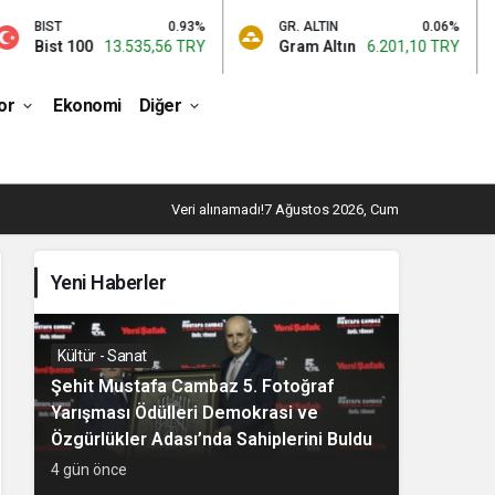
0.93%
GR. ALTIN
0.06%
BTC
00
13.535,56 TRY
Gram Altın
6.201,10 TRY
Bitcoi
or
Ekonomi
Diğer
Veri alınamadı!
7 Ağustos 2026, Cum
Yeni Haberler
Kültür - Sanat
Şehit Mustafa Cambaz 5. Fotoğraf
Yarışması Ödülleri Demokrasi ve
Özgürlükler Adası’nda Sahiplerini Buldu
4 gün önce