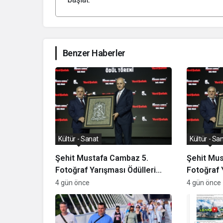
Benzer Haberler
Kültür - Sanat
Kültür - Sa
Şehit Mustafa Cambaz 5.
Şehit Mu
Fotoğraf Yarışması Ödülleri
Fotoğraf 
Demokrasi ve Özgürlükler
Demokras
4 gün önce
4 gün önce
Adası’nda Sahiplerini Buldu
Adası’nda