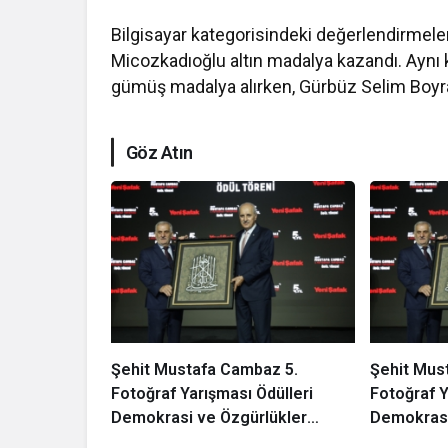
Bilgisayar kategorisindeki değerlendirme
Micozkadıoğlu altın madalya kazandı. Aynı
gümüş madalya alırken, Gürbüz Selim Boyra
Göz Atın
Şehit Mustafa Cambaz 5.
Şehit Mus
Fotoğraf Yarışması Ödülleri
Fotoğraf Y
Demokrasi ve Özgürlükler
Demokrasi
Adası’nda Sahiplerini Buldu
Adası’nda 