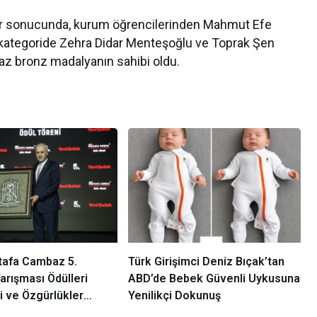
ler sonucunda, kurum öğrencilerinden Mahmut Efe
 kategoride Zehra Didar Menteşoğlu ve Toprak Şen
z bronz madalyanın sahibi oldu.
tafa Cambaz 5.
Türk Girişimci Deniz Bıçak’tan
arışması Ödülleri
ABD’de Bebek Güvenli Uykusuna
 ve Özgürlükler
Yenilikçi Dokunuş
Sahiplerini Buldu