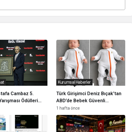
nat
Kurumsal Haberler
stafa Cambaz 5.
Türk Girişimci Deniz Bıçak’tan
Yarışması Ödülleri
ABD’de Bebek Güvenli
i ve Özgürlükler
Uykusuna Yenilikçi Dokunuş
1 hafta önce
 Sahiplerini Buldu