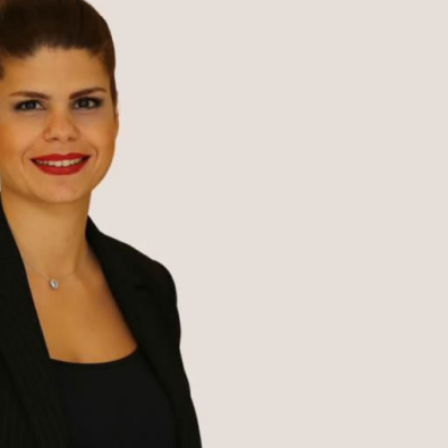
Kurumsal Haberler
 Teknolojileri
Media OutReach Newswire, ABD
tırım Kararı
Dağıtım Ağını ve Yapay Zekâ
ndı
Görünürlüğünü Güçlendiriyor