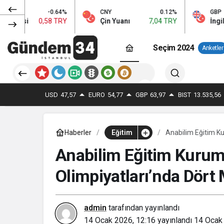
-0.64%
CNY
0.12%
GBP
0,58 TRY
Çin Yuanı
7,04 TRY
İngiliz Sterlini
Seçim 2024
Anketler
USD
47,57
EURO
54,77
GBP
63,97
BIST
13.535,56
Haberler
Eğitim
Anabilim Eğitim Ku
Anabilim Eğitim Kurum
Olimpiyatları’nda Dört
admin
tarafından yayınlandı
14 Ocak 2026, 12:16
yayınlandı
14 Ocak