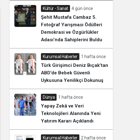
Kültür - Sanat
4 gün önce
Şehit Mustafa Cambaz 5.
Fotoğraf Yarışması Ödülleri
Demokrasi ve Özgürlükler
Adası’nda Sahiplerini Buldu
Kurumsal Haberler
1 hafta önce
Türk Girişimci Deniz Bıçak’tan
ABD’de Bebek Güvenli
Uykusuna Yenilikçi Dokunuş
Dünya
1 hafta önce
Yapay Zekâ ve Veri
Teknolojileri Alanında Yeni
Yatırım Kararı Açıklandı
Kurumsal Haberler
2 hafta önce