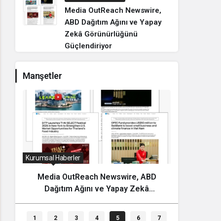
Media OutReach Newswire,
ABD Dağıtım Ağını ve Yapay
Zekâ Görünürlüğünü
Güçlendiriyor
Manşetler
Kurumsal Haberler
Dünya
Fanstado, Türkiye’nin İlk Organize
Nepal
Taraftar Tribün Ağını Kuruyor:
Yıllık V
İşletmeler İçin Başvurular Açıldı
1
2
3
4
5
6
7