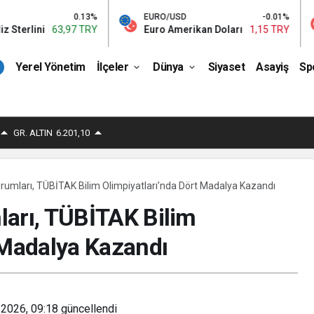
0.13%
EURO/USD
-0.01%
BIST
63,97 TRY
Euro Amerikan Doları
1,15 TRY
Bist 1
Yerel Yönetim
İlçeler
Dünya
Siyaset
Asayiş
Sp
GR. ALTIN
6.201,10
rumları, TÜBİTAK Bilim Olimpiyatları’nda Dört Madalya Kazandı
ları, TÜBİTAK Bilim
 Madalya Kazandı
 2026, 09:18
güncellendi