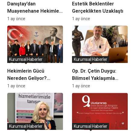
Danıştay’dan
Estetik Beklentiler
Muayenehane Hekimleri
Gerçeklikten Uzaklaştı
İçin Kritik Karar: Özel
1 ay önce
1 ay önce
Hastane
Sözleşmelerindeki
Kısıtlamalar Yürütmesi
Durduruldu
Kurumsal Haberler
Kurumsal Haberler
Hekimlerin Gücü
Op. Dr. Çetin Duygu:
Nereden Geliyor?
Bilimsel Yaklaşımla
Muayenehaneler
Estetik ve Migren
1 ay önce
1 ay önce
Derneği’nden Açıklama
Cerrahisi
Kurumsal Haberler
Kurumsal Haberler