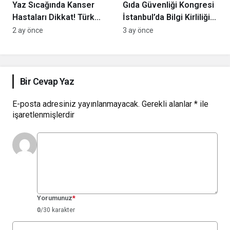
Yaz Sıcağında Kanser
Gıda Güvenliği Kongresi
Hastaları Dikkat! Türk
İstanbul’da Bilgi Kirliliğini
Kanser Derneği’nden
Masaya Yatırıyor
2 ay önce
3 ay önce
Hayati Beslenme ve Sıvı
Tüketimi Rehberi!
Bir Cevap Yaz
E-posta adresiniz yayınlanmayacak.
Gerekli alanlar
*
ile
işaretlenmişlerdir
Yorumunuz
*
0
/30 karakter