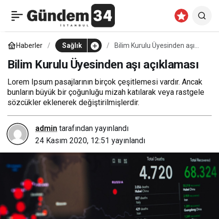
Ters yönde giden at
0
Paylaş
arabası tehlike saçtı
Haberler
Sağlık
Bilim Kurulu Üyesinden aşı
açıklaması
Bilim Kurulu Üyesinden aşı açıklaması
Lorem Ipsum pasajlarının birçok çeşitlemesi vardır. Ancak
bunların büyük bir çoğunluğu mizah katılarak veya rastgele
sözcükler eklenerek değiştirilmişlerdir.
admin
tarafından yayınlandı
24 Kasım 2020, 12:51
yayınlandı