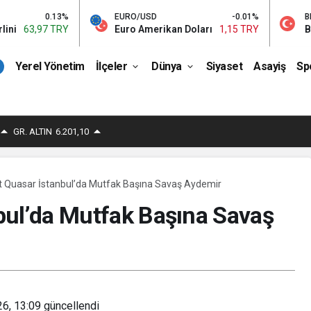
0.13%
EURO/USD
-0.01%
BIST
97 TRY
Euro Amerikan Doları
1,15 TRY
Bist 100
Yerel Yönetim
İlçeler
Dünya
Siyaset
Asayiş
Sp
GR. ALTIN
6.201,10
t Quasar İstanbul’da Mutfak Başına Savaş Aydemir
bul’da Mutfak Başına Savaş
26, 13:09
güncellendi