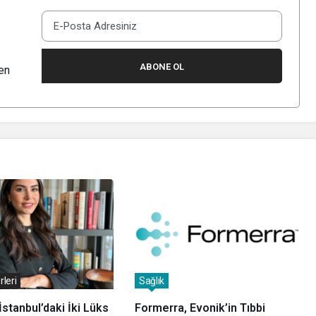
ABONE OL
en
rleri
Sağlık
İstanbul’daki İki Lüks
Formerra, Evonik’in Tıbbi