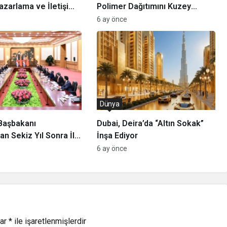
Pazarlama ve İletişim
Polimer Dağıtımını Kuzey
üğüne Derya Özbalcı
Amerika’da Genişletti
6 ay önce
Atandı
Dünya
 Başbakanı
Dubai, Deira’da “Altın Sokak”
an Sekiz Yıl Sonra İlk
İnşa Ediyor
ti: İşbirliği Mesajı
6 ay önce
lar
*
ile işaretlenmişlerdir