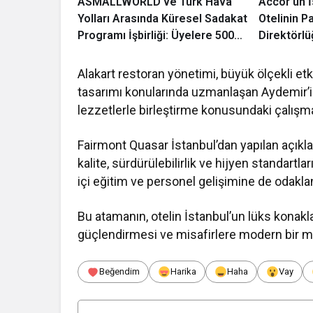
ASMALLWORLD ve Türk Hava
Accor’un İ
Yolları Arasında Küresel Sadakat
Otelinin P
Programı İşbirliği: Üyelere 500
Direktörl
Bin Mil’e Kadar Ayrıcalık
Yeşilyurt 
Alakart restoran yönetimi, büyük ölçekli et
tasarımı konularında uzmanlaşan Aydemir’in,
lezzetlerle birleştirme konusundaki çalışmala
Fairmont Quasar İstanbul’dan yapılan açıkl
kalite, sürdürülebilirlik ve hijyen standartla
içi eğitim ve personel gelişimine de odaklan
Bu atamanın, otelin İstanbul’un lüks kon
güçlendirmesi ve misafirlere modern bir 
Beğendim
Harika
Haha
Vay