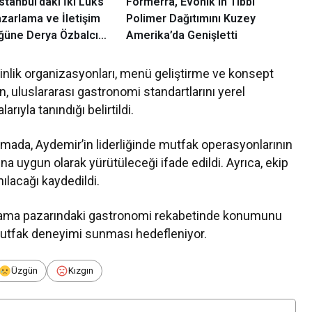
stanbul’daki İki Lüks
Formerra, Evonik’in Tıbbi
azarlama ve İletişim
Polimer Dağıtımını Kuzey
üğüne Derya Özbalcı
Amerika’da Genişletti
Atandı
kinlik organizasyonları, menü geliştirme ve konsept
 uluslararası gastronomi standartlarını yerel
rıyla tanındığı belirtildi.
amada, Aydemir’in liderliğinde mutfak operasyonlarının
rına uygun olarak yürütüleceği ifade edildi. Ayrıca, ekip
ılacağı kaydedildi.
aklama pazarındaki gastronomi rekabetinde konumunu
mutfak deneyimi sunması hedefleniyor.
Üzgün
Kızgın