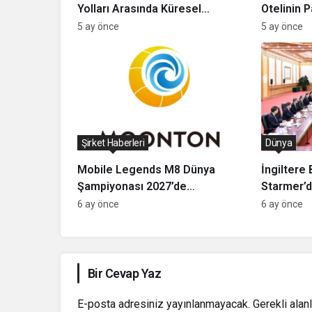
Yolları Arasında Küresel
Otelinin 
Sadakat Programı İşbirliği:
Direktörl
5 ay önce
5 ay önce
Üyelere 500 Bin Mil’e Kadar
Yeşilyurt 
Ayrıcalık
Şirket Haberleri
Dünya
Mobile Legends M8 Dünya
İngiltere
Şampiyonası 2027’de
Starmer’d
Türkiye’de Düzenlenecek
Çin Ziyare
6 ay önce
6 ay önce
Bir Cevap Yaz
E-posta adresiniz yayınlanmayacak.
Gerekli alan