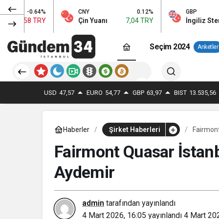
-0.64%
CNY
0.12%
GBP
8 TRY
Çin Yuanı
7,04 TRY
İngiliz Sterlini
63,
Seçim 2024
Anketler
USD
47,57
EURO
54,77
GBP
63,97
BIST
13.535,56
Haberler
Şirket Haberleri
Fairmon
Fairmont Quasar İstan
Aydemir
admin
tarafından yayınlandı
4 Mart 2026, 16:05
yayınlandı
4 Mart 20