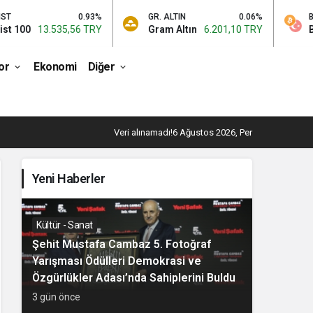
0.93%
GR. ALTIN
0.06%
BTC
13.535,56 TRY
Gram Altın
6.201,10 TRY
Bitcoin
3
or
Ekonomi
Diğer
Veri alınamadı!
6 Ağustos 2026, Per
Yeni Haberler
Kültür - Sanat
Şehit Mustafa Cambaz 5. Fotoğraf
Yarışması Ödülleri Demokrasi ve
Özgürlükler Adası’nda Sahiplerini Buldu
3 gün önce