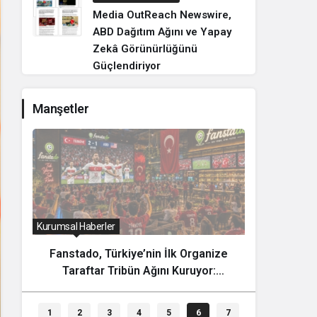
Media OutReach Newswire,
ABD Dağıtım Ağını ve Yapay
Zekâ Görünürlüğünü
Güçlendiriyor
Manşetler
Kurumsal Haberler
Dünya
Fanstado, Türkiye’nin İlk Organize
Nepal
Taraftar Tribün Ağını Kuruyor:
Yıllık V
İşletmeler İçin Başvurular Açıldı
1
2
3
4
5
6
7