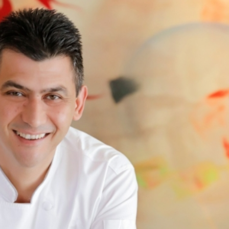
Kurumsal Haberler
 Teknolojileri
Media OutReach Newswire, ABD
tırım Kararı
Dağıtım Ağını ve Yapay Zekâ
ndı
Görünürlüğünü Güçlendiriyor