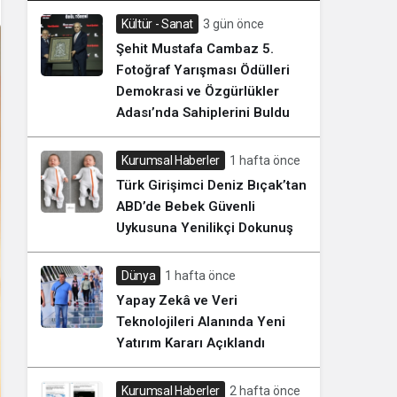
Kültür - Sanat
3 gün önce
Şehit Mustafa Cambaz 5.
Fotoğraf Yarışması Ödülleri
Demokrasi ve Özgürlükler
Adası’nda Sahiplerini Buldu
Kurumsal Haberler
1 hafta önce
Türk Girişimci Deniz Bıçak’tan
ABD’de Bebek Güvenli
Uykusuna Yenilikçi Dokunuş
Dünya
1 hafta önce
Yapay Zekâ ve Veri
Teknolojileri Alanında Yeni
Yatırım Kararı Açıklandı
Kurumsal Haberler
2 hafta önce