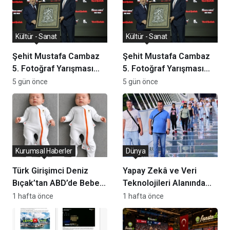
Kültür - Sanat
Kültür - Sanat
Şehit Mustafa Cambaz
Şehit Mustafa Cambaz
5. Fotoğraf Yarışması
5. Fotoğraf Yarışması
Ödülleri Demokrasi ve
Ödülleri Demokrasi ve
5 gün önce
5 gün önce
Özgürlükler Adası’nda
Özgürlükler Adası’nda
Sahiplerini Buldu
Sahiplerini Buldu
Kurumsal Haberler
Dünya
Türk Girişimci Deniz
Yapay Zekâ ve Veri
Bıçak’tan ABD’de Bebek
Teknolojileri Alanında
Güvenli Uykusuna
Yeni Yatırım Kararı
1 hafta önce
1 hafta önce
Yenilikçi Dokunuş
Açıklandı