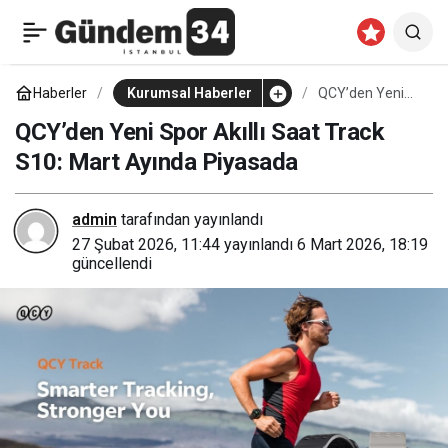
2026’ya Damga Vuracak
0
Paylaş
Yapay Zeka Devrimi: Veri
Haberler
Kurumsal Haberler
QCY’den Yeni
Spor Akıllı Saat
Track S10: Mart
QCY’den Yeni Spor Akıllı Saat Track
Kalitesi Şirketlerin
Ayında Piyasada
S10: Mart Ayında Piyasada
Kaderini Belirleyecek!
admin
tarafından yayınlandı
27 Şubat 2026, 11:44
yayınlandı
6 Mart 2026, 18:19
güncellendi