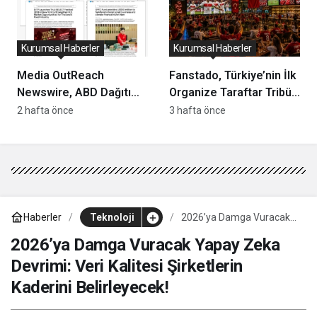
Kurumsal Haberler
Kurumsal Haberler
Media OutReach
Fanstado, Türkiye’nin İlk
Newswire, ABD Dağıtım
Organize Taraftar Tribün
Ağını ve Yapay Zekâ
Ağını Kuruyor: İşletmeler
2 hafta önce
3 hafta önce
Görünürlüğünü
İçin Başvurular Açıldı
Güçlendiriyor
Haberler
Teknoloji
2026’ya Damga Vuracak
Yapay Zeka Devrimi: Veri
Kalitesi Şirketlerin Kaderini
2026’ya Damga Vuracak Yapay Zeka
Belirleyecek!
Devrimi: Veri Kalitesi Şirketlerin
Kaderini Belirleyecek!