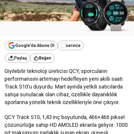
Google'da Abone Ol
Paylaş
Beğen
Giyilebilir teknoloji üreticisi QCY, sporcuların
performansını artırmayı hedefleyen yeni akıllı saati
Track S10’u duyurdu. Mart ayında yetkili satıcılarda
satışa sunulacak olan cihaz, özellikle dayanıklılık
sporlarına yönelik teknik özellikleriyle öne çıkıyor.
QCY Track S10, 1,43 inç boyutunda, 466×466 piksel
çözünürlüğe sahip HD AMOLED ekranla geliyor. 1000
nit maksimum parlaklık sunan ekran, güneşli