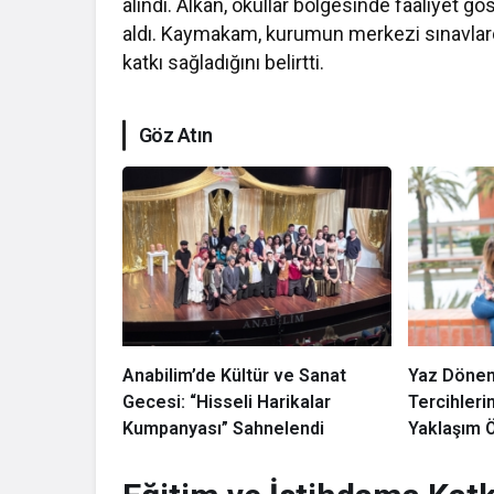
alındı. Alkan, okullar bölgesinde faaliyet göst
aldı. Kaymakam, kurumun merkezi sınavlarda 
katkı sağladığını belirtti.
Göz Atın
Anabilim’de Kültür ve Sanat
Yaz Dönemi
Gecesi: “Hisseli Harikalar
Tercihleri
Kumpanyası” Sahnelendi
Yaklaşım Ö