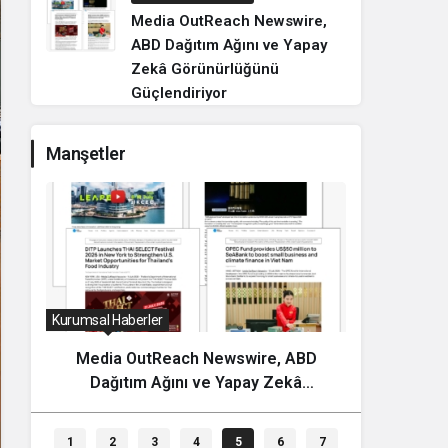
Media OutReach Newswire,
ABD Dağıtım Ağını ve Yapay
Zekâ Görünürlüğünü
Güçlendiriyor
Manşetler
Kurumsal Haberler
Dünya
Fanstado, Türkiye’nin İlk Organize
Nepal
Taraftar Tribün Ağını Kuruyor:
Yıllık V
İşletmeler İçin Başvurular Açıldı
1
2
3
4
5
6
7