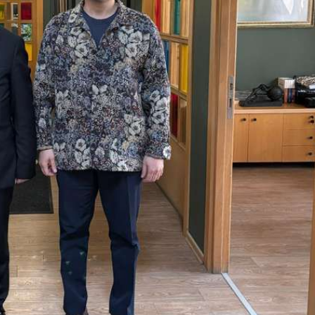
Kurumsal Haberler
 Teknolojileri
Media OutReach Newswire, ABD
tırım Kararı
Dağıtım Ağını ve Yapay Zekâ
ndı
Görünürlüğünü Güçlendiriyor