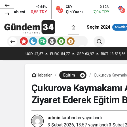
-0.64%
CNY
0.12%
GBP
,58 TRY
Çin Yuanı
7,04 TRY
İngiliz Sterlini
6
Seçim 2024
Anketler
USD
47,57
EURO
54,77
GBP
63,97
BIST
13.535,56
Haberler
Eğitim
Çukurova Kaymakam
Değerlendirdi
Çukurova Kaymakamı A
Ziyaret Ederek Eğitim B
admin
tarafından yayınlandı
3 Şubat 2026, 13:57
yayınlandı
3 Şubat 