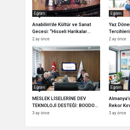
Eğitim
Eğitim
Anabilim’de Kültür ve Sanat
Yaz Dönem
Gecesi: “Hisseli Harikalar
Tercihler
Kumpanyası” Sahnelendi
Yaklaşım 
2 ay önce
2 ay önce
Eğitim
Eğitim
MESLEK LİSELERİNE DEV
Almanya’d
TEKNOLOJİ DESTEĞİ: BOODOR
Rekor Kırd
LASER TÜRKİYE’DEN
Öğrenci Sa
3 ay önce
3 ay önce
ÇERKEZKÖY’E NEFES KESEN
YATIRIM!