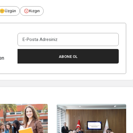
Üzgün
Kızgın
ABONE OL
en