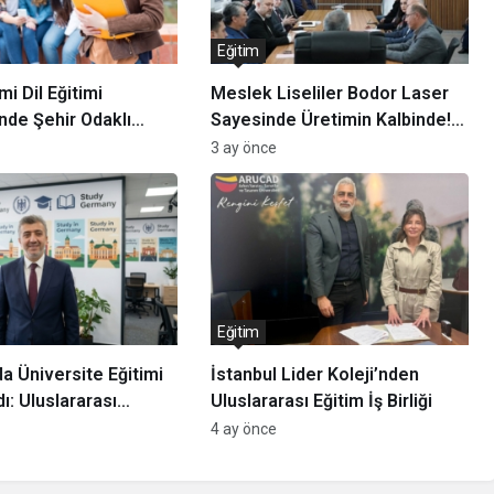
Eğitim
i Dil Eğitimi
Meslek Liseliler Bodor Laser
inde Şehir Odaklı
Sayesinde Üretimin Kalbinde!
Öne Çıkıyor
Tekirdağ’da Lazer Kesim
3 ay önce
Devrimi Başlıyor!
Eğitim
a Üniversite Eğitimi
İstanbul Lider Koleji’nden
ı: Uluslararası
Uluslararası Eğitim İş Birliği
yısı 420 Bini Aştı
4 ay önce