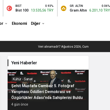
0.93%
GR. ALTIN
0.06%
BTC
13.535,56 TRY
Gram Altın
6.201,10 TRY
Bitcoin
or
Ekonomi
Diğer
Veri alınamadı!
7 Ağustos 2026, Cum
Yeni Haberler
Kültür - Sanat
Şehit Mustafa Cambaz 5. Fotoğraf
Yarışması Ödülleri Demokrasi ve
Özgürlükler Adası’nda Sahiplerini Buldu
4 gün önce