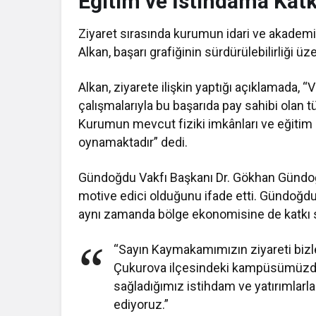
Eğitim ve İstihdama Kat
Ziyaret sırasında kurumun idari ve akadem
Alkan, başarı grafiğinin sürdürülebilirliği üz
Alkan, ziyarete ilişkin yaptığı açıklamada,
çalışmalarıyla bu başarıda pay sahibi olan 
Kurumun mevcut fiziki imkânları ve eğitim di
oynamaktadır” dedi.
Gündoğdu Vakfı Başkanı Dr. Gökhan Gündoğd
motive edici olduğunu ifade etti. Gündoğd
aynı zamanda bölge ekonomisine de katkı sa
“Sayın Kaymakamımızın ziyareti bizle
Çukurova ilçesindeki kampüsümüzde e
sağladığımız istihdam ve yatırımla
ediyoruz.”