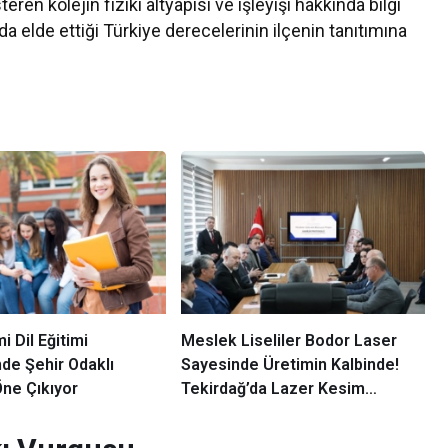
eren kolejin fiziki altyapısı ve işleyişi hakkında bilgi
elde ettiği Türkiye derecelerinin ilçenin tanıtımına
 Dil Eğitimi
Meslek Liseliler Bodor Laser
nde Şehir Odaklı
Sayesinde Üretimin Kalbinde!
ne Çıkıyor
Tekirdağ’da Lazer Kesim
Devrimi Başlıyor!