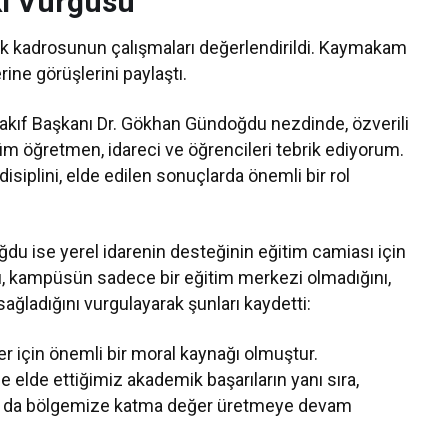
kı Vurgusu
ik kadrosunun çalışmaları değerlendirildi. Kaymakam
erine görüşlerini paylaştı.
 “Vakıf Başkanı Dr. Gökhan Gündoğdu nezdinde, özverili
tüm öğretmen, idareci ve öğrencileri tebrik ediyorum.
siplini, elde edilen sonuçlarda önemli bir rol
u ise yerel idarenin desteğinin eğitim camiası için
u, kampüsün sadece bir eğitim merkezi olmadığını,
ğladığını vurgulayarak şunları kaydetti:
r için önemli bir moral kaynağı olmuştur.
lde ettiğimiz akademik başarıların yanı sıra,
rla da bölgemize katma değer üretmeye devam