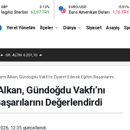
0.13%
EURO/USD
-0.01%
BIST
3,97 TRY
Euro Amerikan Doları
1,15 TRY
Bist 100
Yerel Yönetim
İlçeler
Dünya
Siyaset
Asayiş
Sp
GR. ALTIN
6.201,10
ı Alkan, Gündoğdu Vakfı’nı Ziyaret Ederek Eğitim Başarılarını
lkan, Gündoğdu Vakfı’nı
aşarılarını Değerlendirdi
2026, 12:35
güncellendi