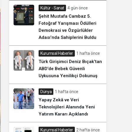
Kültür - Sanat
4 gün önce
Şehit Mustafa Cambaz 5.
Fotoğraf Yarışması Ödülleri
Demokrasi ve Özgürlükler
Adası’nda Sahiplerini Buldu
Kurumsal Haberler
1 hafta önce
Türk Girişimci Deniz Bıçak’tan
ABD’de Bebek Güvenli
Uykusuna Yenilikçi Dokunuş
Dünya
1 hafta önce
Yapay Zekâ ve Veri
Teknolojileri Alanında Yeni
Yatırım Kararı Açıklandı
Kurumsal Haberler
2 hafta önce