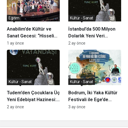
Eğitim
Kültür - Sanat
Anabilim’de Kültür ve
İstanbul’da 500 Milyon
Sanat Gecesi: “Hisseli
Dolarlık Yeni Veri
Harikalar Kumpanyası”
Merkezi Yatırımı
1 ay önce
2 ay önce
Sahnelendi
Açıklandı
Kültür - Sanat
Kültür - Sanat
Tudem’den Çocuklara Üç
Bodrum, İki Yaka Kültür
Yeni Edebiyat Hazinesi:
Festivali ile Ege’de
Ödüllerle Taçlanan
Sınırları Kaldırıyor
2 ay önce
3 ay önce
Romanlar Raflarda!