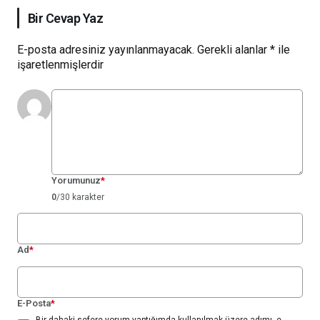
Bir Cevap Yaz
E-posta adresiniz yayınlanmayacak.
Gerekli alanlar
*
ile
işaretlenmişlerdir
Yorumunuz
*
0
/30 karakter
Ad
*
E-Posta
*
Bir dahaki sefere yorum yaptığımda kullanılmak üzere adımı, e-