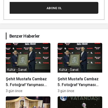
ABONE OL
Benzer Haberler
Kültür - Sanat
Kültür - Sanat
Şehit Mustafa Cambaz
Şehit Mustafa Cambaz
5. Fotoğraf Yarışması
5. Fotoğraf Yarışması
Ödülleri Demokrasi ve
Ödülleri Demokrasi ve
3 gün önce
3 gün önce
Özgürlükler Adası’nda
Özgürlükler Adası’nda
Sahiplerini Buldu
Sahiplerini Buldu