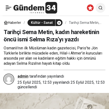
Heykel sanatçısı Nilhan
0
Paylaş
Sesalan’ın ‘İz Kalır, Ben
Haberler
Kültür - Sanat
Tarihçi Sema Metin,
kadın hareketinin
öncü ismi Selma
Tarihçi Sema Metin, kadın hareketinin
Kaybolurum’ sergisi
Rıza’yı yazdı
öncü ismi Selma Rıza’yı yazdı
ziyaretçilerini bekliyor
Osmanlı’nın ilk Müslüman kadın gazetecisi, Paris’te Jön
Türklerle birlikte mücadele eden, Hilal-i Ahmer’in kurucuları
arasında yer alan ve kadınların eğitim hakkı için ömrünü
adayan Selma Rıza’nın hayatı kitap oldu.
admin
tarafından yayınlandı
25 Eylül 2025, 12:53
yayınlandı
25 Eylül 2025, 12:53
güncellendi