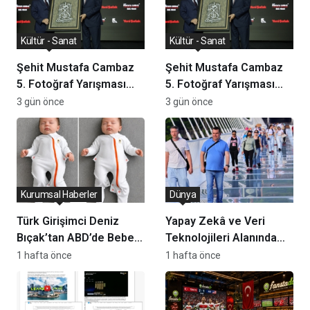
Kültür - Sanat
Kültür - Sanat
Şehit Mustafa Cambaz
Şehit Mustafa Cambaz
5. Fotoğraf Yarışması
5. Fotoğraf Yarışması
Ödülleri Demokrasi ve
Ödülleri Demokrasi ve
3 gün önce
3 gün önce
Özgürlükler Adası’nda
Özgürlükler Adası’nda
Sahiplerini Buldu
Sahiplerini Buldu
Kurumsal Haberler
Dünya
Türk Girişimci Deniz
Yapay Zekâ ve Veri
Bıçak’tan ABD’de Bebek
Teknolojileri Alanında
Güvenli Uykusuna
Yeni Yatırım Kararı
1 hafta önce
1 hafta önce
Yenilikçi Dokunuş
Açıklandı