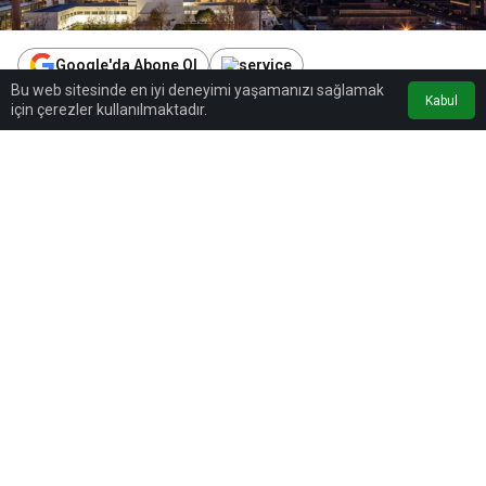
Google'da Abone Ol
Bu web sitesinde en iyi deneyimi yaşamanızı sağlamak
Kabul
için çerezler kullanılmaktadır.
0
Paylaş
Beğen
İstanbul’un Mecidiyeköy semtinde faaliyet gösteren
Fairmont Quasar İstanbul, açılışının dokuzuncu yılını
tamamladı. Otel yönetimi tarafından açıklanan
verilere göre, tesis bu süre zarfında yaklaşık 792 bin
misafiri ağırladı ve 477 düğün organizasyonuna ev
sahipliği yaptı.
Otelin yeni dönemdeki operasyonlarına Genel Müdür
Cem Akşahin liderlik edecek. Akşahin, uluslararası
otel zincirlerindeki operasyonel yönetim ve marka
deneyimini Fairmont Quasar İstanbul’a taşıyacak.
Akşahin, otelin gelecek stratejilerini sürdürülebilir