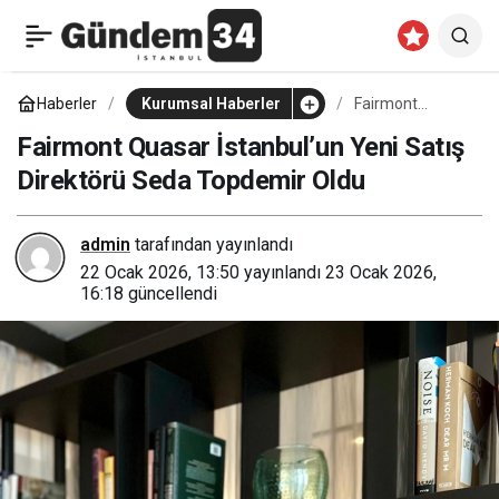
Fairmont Quasar İstanbul,
0
Paylaş
Dokuz Yılda 792 Bin
Haberler
Kurumsal Haberler
Fairmont
Quasar
İstanbul’un Yeni
Fairmont Quasar İstanbul’un Yeni Satış
Misafir Ağırladı
Satış Direktörü
Direktörü Seda Topdemir Oldu
Seda Topdemir
Oldu
admin
tarafından yayınlandı
22 Ocak 2026, 13:50
yayınlandı
23 Ocak 2026,
16:18
güncellendi