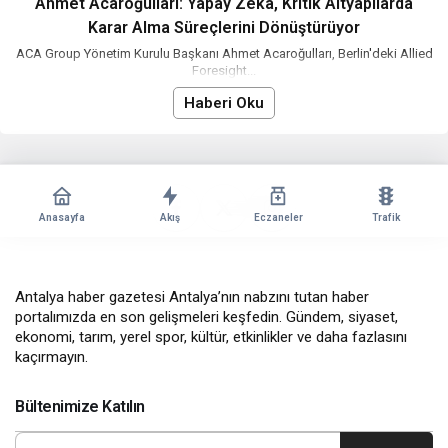
Ahmet Acaroğulları: Yapay Zeka, Kritik Altyapılarda
Karar Alma Süreçlerini Dönüştürüyor
ACA Group Yönetim Kurulu Başkanı Ahmet Acaroğulları, Berlin'deki Allied
Foresight...
Haberi Oku
Anasayfa
Akış
Eczaneler
Trafik
Antalya haber gazetesi Antalya’nın nabzını tutan haber
portalımızda en son gelişmeleri keşfedin. Gündem, siyaset,
ekonomi, tarım, yerel spor, kültür, etkinlikler ve daha fazlasını
kaçırmayın.
Bültenimize Katılın