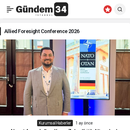
Allied
Foresight
Allied Foresight Conference 2026
Conference
2026
Haberleri
Kurumsal Haberler
1 ay önce