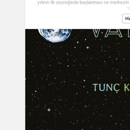
yılının ilk çeyreğinde başlanması ve merkezin 
Y
Ha