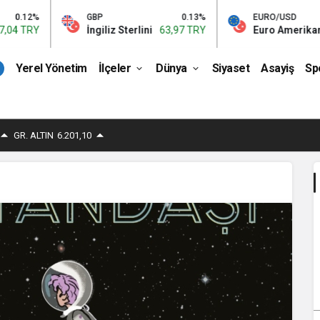
2%
GBP
0.13%
EURO/USD
RY
İngiliz Sterlini
63,97 TRY
Euro Amerikan Dolar
Yerel Yönetim
İlçeler
Dünya
Siyaset
Asayiş
Sp
GR. ALTIN
6.201,10