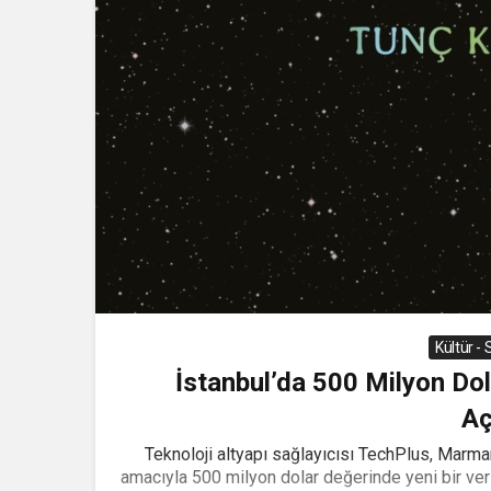
Kültür -
İstanbul’da 500 Milyon Dol
Aç
Teknoloji altyapı sağlayıcısı TechPlus, Marmar
amacıyla 500 milyon dolar değerinde yeni bir ver