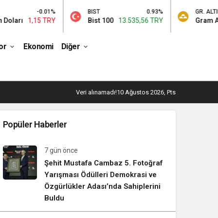
-0.01%
BIST
0.93%
GR. ALTIN
ı
1,15 TRY
Bist 100
13.535,56 TRY
Gram Altın
6
or
Ekonomi
Diğer
Veri alınamadı!
10 Ağustos 2026, Pts
Popüler Haberler
7 gün önce
Şehit Mustafa Cambaz 5. Fotoğraf
Yarışması Ödülleri Demokrasi ve
Özgürlükler Adası’nda Sahiplerini
Buldu