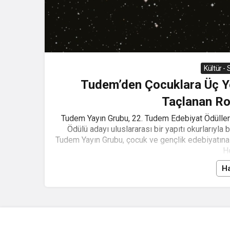
Kültür -
Tudem’den Çocuklara Üç Ye
Taçlanan Ro
Tudem Yayın Grubu, 22. Tudem Edebiyat Ödülleri'
Ödülü adayı uluslararası bir yapıtı okurlarıyla
Tudem Yayın Grubu, çocuk ve gençlik edebiyatına y
He
Ha