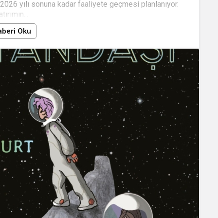
2026 yılı sonuna kadar faaliyete geçmesi planlanıyor.
atırımın...
beri Oku