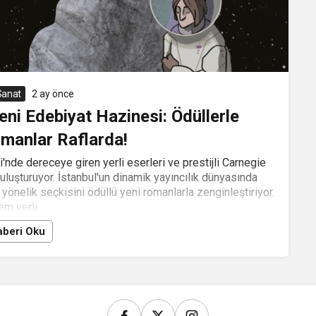
 Sanat
2 ay önce
ni Edebiyat Hazinesi: Ödüllerle
manlar Raflarda!
nde dereceye giren yerli eserleri ve prestijli Carnegie
 buluşturuyor. İstanbul'un dinamik yayıncılık dünyasında
önelik seçkisini ödüllü yeni romanlarla zenginleştiriyor.
m yerli...
beri Oku