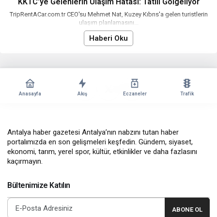
KKTC’ye Gelenlerin Ulaşım Hatası: Tatili Gölgeliyor
TripRentACar.com.tr CEO'su Mehmet Nat, Kuzey Kıbrıs'a gelen turistlerin
ulaşım planlamasını...
Haberi Oku
Anasayfa
Akış
Eczaneler
Trafik
Antalya haber gazetesi Antalya’nın nabzını tutan haber
portalımızda en son gelişmeleri keşfedin. Gündem, siyaset,
ekonomi, tarım, yerel spor, kültür, etkinlikler ve daha fazlasını
kaçırmayın.
Bültenimize Katılın
ABONE OL