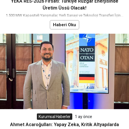
YEKA RES-2026 Fırsatı: Türkiye Rüzgar Enerjisinde
Üretim Üssü Olacak!
1.500 MW Kapasiteli Yarışmalar, Yerli Sanayi ve Teknoloji Transferi İçin...
Haberi Oku
Kurumsal Haberler
1 ay önce
Ahmet Acaroğulları: Yapay Zeka, Kritik Altyapılarda