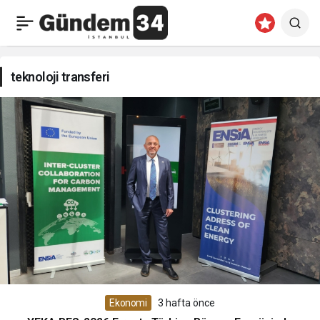
teknoloji
transferi
teknoloji transferi
Haberleri
Ekonomi
3 hafta önce