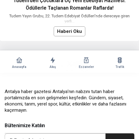
Tudem’den Çocuklara Üç Yeni Edebiyat Hazinesi:
Ödüllerle Taçlanan Romanlar Raflarda!
Tudem Yayın Grubu, 22. Tudem Edebiyat Ödülleri'nde dereceye giren
yerli...
Haberi Oku
Anasayfa
Akış
Eczaneler
Trafik
Antalya haber gazetesi Antalya’nın nabzını tutan haber
portalımızda en son gelişmeleri keşfedin. Gündem, siyaset,
ekonomi, tarım, yerel spor, kültür, etkinlikler ve daha fazlasını
kaçırmayın.
Bültenimize Katılın