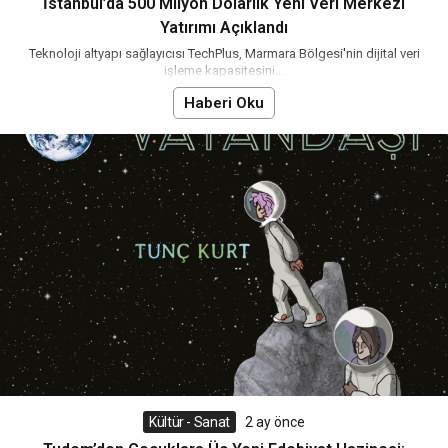
İstanbul’da 500 Milyon Dolarlık Yeni Veri Merkezi
Yatırımı Açıklandı
Teknoloji altyapı sağlayıcısı TechPlus, Marmara Bölgesi'nin dijital veri
işleme kapasitesini...
Haberi Oku
Kültür - Sanat
2 ay önce