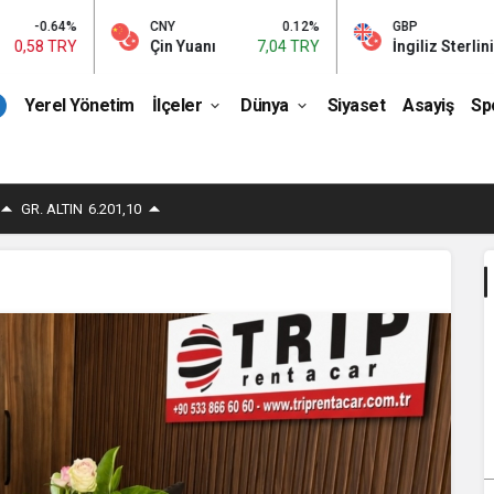
-0.64%
CNY
0.12%
GBP
8 TRY
Çin Yuanı
7,04 TRY
İngiliz Sterlini
63,
Yerel Yönetim
İlçeler
Dünya
Siyaset
Asayiş
Sp
GR. ALTIN
6.201,10