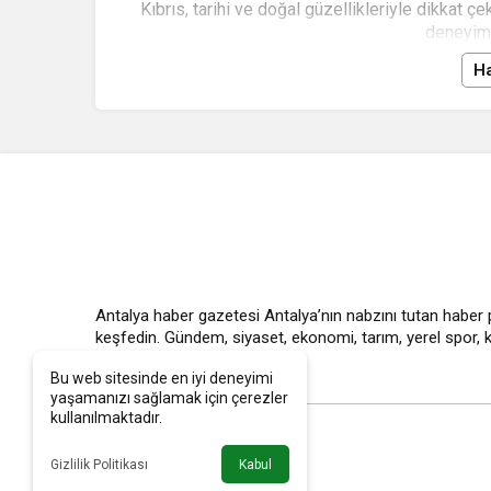
Kıbrıs, tarihi ve doğal güzellikleriyle dikkat 
deneyiml
Ha
Antalya haber gazetesi Antalya’nın nabzını tutan haber 
keşfedin. Gündem, siyaset, ekonomi, tarım, yerel spor, kü
fazlasını kaçırmayın.
Bu web sitesinde en iyi deneyimi
yaşamanızı sağlamak için çerezler
kullanılmaktadır.
Gizlilik Politikası
Kabul