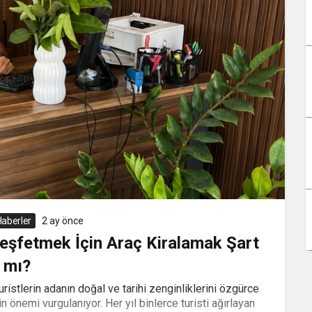
aberler
2 ay önce
 Keşfetmek İçin Araç Kiralamak Şart
mı?
ristlerin adanın doğal ve tarihi zenginliklerini özgürce
 önemi vurgulanıyor. Her yıl binlerce turisti ağırlayan