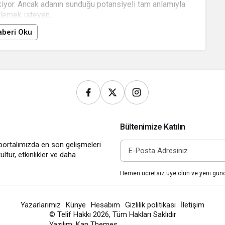
çekiyor. Ancak adanın sunduğu potansiyeli tam anlamıyla
emek isteyen...
beri Oku
Bültenimize Katılın
portalımızda en son gelişmeleri
ltür, etkinlikler ve daha
Hemen ücretsiz üye olun ve yeni günce
Yazarlarımız
Künye
Hesabım
Gizlilik politikası
İletişim
© Telif Hakkı 2026, Tüm Hakları Saklıdır
Yazılım:
Kan Themes