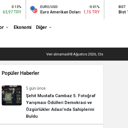
0.13%
EURO/USD
-0.01%
BIST
97 TRY
Euro Amerikan Doları
1,15 TRY
Bist 100
or
Ekonomi
Diğer
Veri alınamadı!
8 Ağustos 2026, Cts
Popüler Haberler
5 gün önce
Şehit Mustafa Cambaz 5. Fotoğraf
Yarışması Ödülleri Demokrasi ve
Özgürlükler Adası’nda Sahiplerini
Buldu