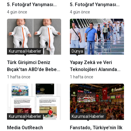
5. Fotoğraf Yarışması
5. Fotoğraf Yarışması
Ödülleri Demokrasi ve
Ödülleri Demokrasi ve
4 gün önce
4 gün önce
Özgürlükler Adası’nda
Özgürlükler Adası’nda
Sahiplerini Buldu
Sahiplerini Buldu
Kurumsal Haberler
Dünya
Türk Girişimci Deniz
Yapay Zekâ ve Veri
Bıçak’tan ABD’de Bebek
Teknolojileri Alanında
Güvenli Uykusuna
Yeni Yatırım Kararı
1 hafta önce
1 hafta önce
Yenilikçi Dokunuş
Açıklandı
Kurumsal Haberler
Kurumsal Haberler
Media OutReach
Fanstado, Türkiye’nin İlk