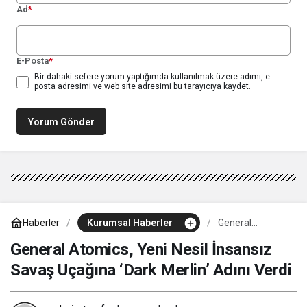
Ad
*
E-Posta
*
Bir dahaki sefere yorum yaptığımda kullanılmak üzere adımı, e-
posta adresimi ve web site adresimi bu tarayıcıya kaydet.
Yorum Gönder
Haberler
Kurumsal Haberler
General
Atomics, Yeni
Nesil İnsansız
General Atomics, Yeni Nesil İnsansız
Savaş Uçağına
Savaş Uçağına ‘Dark Merlin’ Adını Verdi
‘Dark Merlin’
Adını Verdi