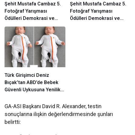
Şehit Mustafa Cambaz 5.
Şehit Mustafa Cambaz 5.
Fotoğraf Yarışması
Fotoğraf Yarışması
Ödülleri Demokrasi ve
Ödülleri Demokrasi ve
Özgürlükler Adası’nda
Özgürlükler Adası’nda
Sahiplerini Buldu
Sahiplerini Buldu
Türk Girişimci Deniz
Bıçak’tan ABD’de Bebek
Güvenli Uykusuna Yenilikçi
Dokunuş
GA-ASI Başkanı David R. Alexander, testin
sonuçlarına ilişkin değerlendirmesinde şunları
belirtti: