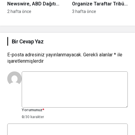
Newswire, ABD Dağıtım
Organize Taraftar Tribün
Ağını ve Yapay Zekâ
Ağını Kuruyor: İşletmeler
2 hafta önce
3 hafta önce
Görünürlüğünü
İçin Başvurular Açıldı
Güçlendiriyor
Bir Cevap Yaz
E-posta adresiniz yayınlanmayacak.
Gerekli alanlar
*
ile
işaretlenmişlerdir
Yorumunuz
*
0
/30 karakter