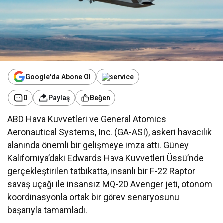
Google'da Abone Ol
0
Paylaş
Beğen
ABD Hava Kuvvetleri ve General Atomics
Aeronautical Systems, Inc. (GA-ASI), askeri havacılık
alanında önemli bir gelişmeye imza attı. Güney
Kaliforniya’daki Edwards Hava Kuvvetleri Üssü’nde
gerçekleştirilen tatbikatta, insanlı bir F-22 Raptor
savaş uçağı ile insansız MQ-20 Avenger jeti, otonom
koordinasyonla ortak bir görev senaryosunu
başarıyla tamamladı.