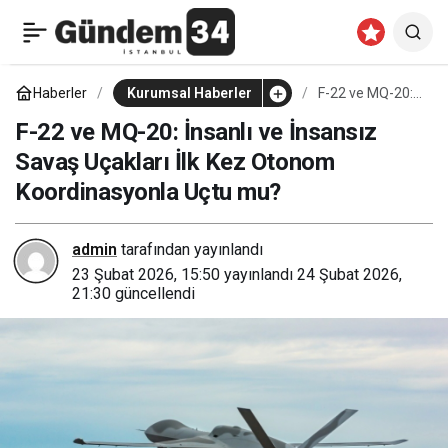
General Atomics, Yeni
0
Paylaş
Nesil İnsansız Savaş
Haberler
Kurumsal Haberler
F-22 ve MQ-20:
İnsanlı ve
İnsansız Savaş
F-22 ve MQ-20: İnsanlı ve İnsansız
Uçağına ‘Dark Merlin’
Uçakları İlk Kez
Savaş Uçakları İlk Kez Otonom
Otonom
Koordinasyonla
Koordinasyonla Uçtu mu?
Uçtu mu?
Adını Verdi
admin
tarafından yayınlandı
23 Şubat 2026, 15:50
yayınlandı
24 Şubat 2026,
21:30
güncellendi