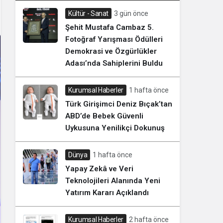
Kültür - Sanat
3 gün önce
Şehit Mustafa Cambaz 5.
Fotoğraf Yarışması Ödülleri
Demokrasi ve Özgürlükler
Adası’nda Sahiplerini Buldu
Kurumsal Haberler
1 hafta önce
Türk Girişimci Deniz Bıçak’tan
ABD’de Bebek Güvenli
Uykusuna Yenilikçi Dokunuş
Dünya
1 hafta önce
Yapay Zekâ ve Veri
Teknolojileri Alanında Yeni
Yatırım Kararı Açıklandı
Kurumsal Haberler
2 hafta önce