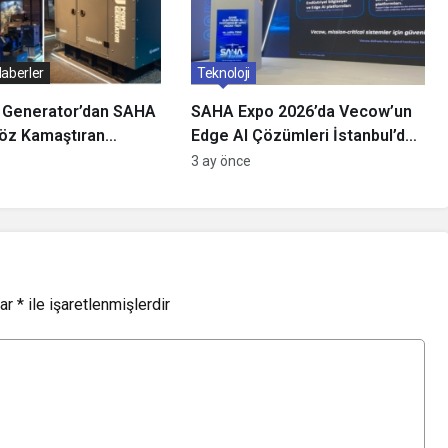
aberler
Teknoloji
 Generator’dan SAHA
SAHA Expo 2026’da Vecow’un
öz Kamaştıran
Edge AI Çözümleri İstanbul’da
eni Nesil Enerji
Görücüye Çıktı: Savunma ve
3 ay önce
i Sahneye Çıktı!
Otonom Sistemlerde Gerçek
Zamanlı Veri İşlemenin Önemi
Ne?
lar
*
ile işaretlenmişlerdir