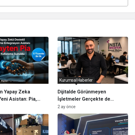
Kurumsal Haberler
en Yapay Zeka
Dijitalde Görünmeyen
eni Asistan: Pia,
İşletmeler Gerçekte de
tegrasyonlarını Ne
Kaybolur
2 ay önce
landıracak?