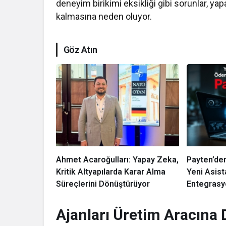
deneyim birikimi eksikliği gibi sorunlar, ya
kalmasına neden oluyor.
Göz Atın
Ahmet Acaroğulları: Yapay Zeka,
Payten’de
Kritik Altyapılarda Karar Alma
Yeni Asist
Süreçlerini Dönüştürüyor
Entegrasy
Hızlandır
Ajanları Üretim Aracına