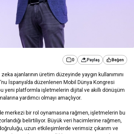
0
Paylaş
Beğen
 zeka ajanlarının üretim düzeyinde yaygın kullanımını
u’nu İspanya’da düzenlenen Mobil Dünya Kongresi
yeni platformla işletmelerin dijital ve akıllı dönüşüm
Kurumsal Haberler
şmalarına yardımcı olmayı amaçlıyor.
 Teknolojileri
Media OutReach Newswire, ABD
e merkezi bir rol oynamasına rağmen, işletmelerin bu
tırım Kararı
Dağıtım Ağını ve Yapay Zekâ
rlandığı belirtiliyor. Büyük veri hacimlerine rağmen,
ndı
Görünürlüğünü Güçlendiriyor
 doğruluğu, uzun etkileşimlerde verimsiz çıkarım ve