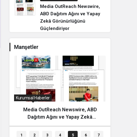
Media OutReach Newswire,
ABD Dağıtım Ağını ve Yapay
Zekâ Görünürlüğünü
Güçlendiriyor
Manşetler
Kurumsal Haberler
Dünya
Fanstado, Türkiye’nin İlk Organize
Nepal
Taraftar Tribün Ağını Kuruyor:
Yıllık V
İşletmeler İçin Başvurular Açıldı
1
2
3
4
5
6
7