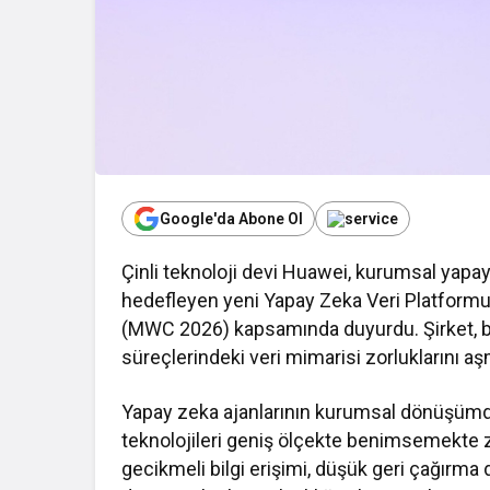
Google'da Abone Ol
Çinli teknoloji devi Huawei, kurumsal yapay
hedefleyen yeni Yapay Zeka Veri Platform
(MWC 2026) kapsamında duyurdu. Şirket, bu 
al Haberler
Dünya
süreçlerindeki veri mimarisi zorluklarını a
ürk Girişimci Deniz Bıçak’tan
Yapay Zekâ ve Veri
Yapay zeka ajanlarının kurumsal dönüşümd
D’de Bebek Güvenli Uykusuna
Alanında Yeni Ya
teknolojileri geniş ölçekte benimsemekte zo
Yenilikçi Dokunuş
Açıkla
gecikmeli bilgi erişimi, düşük geri çağırma