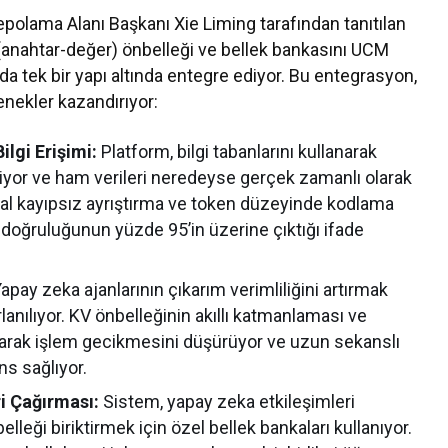
olama Alanı Başkanı Xie Liming tarafından tanıtılan
 (anahtar-değer) önbelleği ve bellek bankasını UCM
da tek bir yapı altında entegre ediyor. Bu entegrasyon,
nekler kazandırıyor:
lgi Erişimi:
Platform, bilgi tabanlarını kullanarak
izliyor ve ham verileri neredeyse gerçek zamanlı olarak
odal kayıpsız ayrıştırma ve token düzeyinde kodlama
a doğruluğunun yüzde 95’in üzerine çıktığı ifade
apay zeka ajanlarının çıkarım verimliliğini artırmak
anılıyor. KV önbelleğinin akıllı katmanlaması ve
tarak işlem gecikmesini düşürüyor ve uzun sekanslı
ns sağlıyor.
ri Çağırması:
Sistem, yapay zeka etkileşimleri
lleği biriktirmek için özel bellek bankaları kullanıyor.