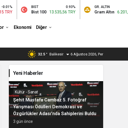
BIST
0.93%
GR. ALTIN
0.06%
Bist 100
13.535,56 TRY
Gram Altın
6.201,10 TRY
or
Ekonomi
Diğer
32.5 °
Balıkesir
6 Ağustos 2026, Per
Yeni Haberler
Kültür - Sanat
Şehit Mustafa Cambaz 5. Fotoğraf
Yarışması Ödülleri Demokrasi ve
Özgürlükler Adası’nda Sahiplerini Buldu
3 gün önce