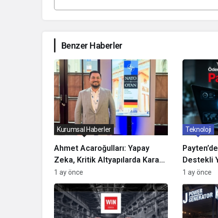
Benzer Haberler
Kurumsal Haberler
Teknoloji
Ahmet Acaroğulları: Yapay
Payten’d
Zeka, Kritik Altyapılarda Karar
Destekli Y
Alma Süreçlerini Dönüştürüyor
Ödeme En
1 ay önce
1 ay önce
Kadar Hız