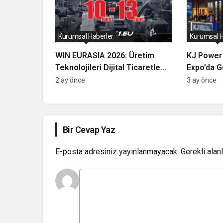
Kurumsal Haberler
Kurumsal H
WIN EURASIA 2026: Üretim
KJ Power
Teknolojileri Dijital Ticaretle
Expo’da G
Buluşuyor
Tanıtım: Y
2 ay önce
3 ay önce
Sistemler
Bir Cevap Yaz
E-posta adresiniz yayınlanmayacak.
Gerekli alan