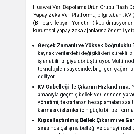
Huawei Veri Depolama Ürün Grubu Flash Dep
Yapay Zeka Veri Platformu, bilgi tabanı, KV
(Birleşik İletişim Yönetimi) koordinasyonun
kurumsal yapay zeka ajanlarına önemli yete
Gerçek Zamanlı ve Yüksek Doğruluklu Bi
kaynak verilerdeki değişiklikleri sürekli 
işlenebilir bilgiye dönüştürüyor. Multim
teknolojileri sayesinde, bilgi geri çağırm
ediliyor.
KV Önbelleği ile Çıkarım Hızlandırma:
Y
amacıyla geçmiş bellek verilerinden yararl
yönetimi, tekrarlanan hesaplamaları azal
karmaşık işlemler için güçlü bir performa
Kişiselleştirilmiş Bellek Çıkarımı ve Ge
sırasında çalışma belleği ve deneyimsel be