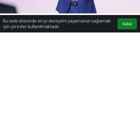
Bu web sitesinde en iyi deneyimi yaşamanızı sağlamak
Google'da Abone Ol
Kabul
için çerezler kullanılmaktadır.
0
Paylaş
Beğen
Huawei, İspanya’da düzenlenen Mobil Dünya
Kongresi (MWC 2026) kapsamında, küresel finans
kuruluşlarının dijital dönüşümünü hızlandırmayı
hedefleyen yeni Bankacılık Yapay Zekası çözümlerini
tanıttı. Şirket, altyapı, sistem mühendisliği ve
ekosistem yeteneklerini bir araya getirerek finans
sektörüne yönelik sektörel yapay zeka altyapılarını
kamuoyuyla paylaştı.
Etkinlikte konuşan Huawei Digital Finance BU CEO’su
Jason Cao, finans kurumlarının siber saldırılara karşı
çok katmanlı güvenlik önlemlerini güçlendirmesi ve