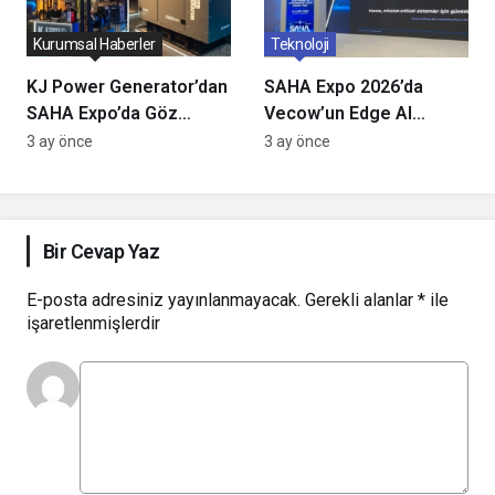
Kurumsal Haberler
Teknoloji
KJ Power Generator’dan
SAHA Expo 2026’da
SAHA Expo’da Göz
Vecow’un Edge AI
Kamaştıran Tanıtım: Yeni
Çözümleri İstanbul’da
3 ay önce
3 ay önce
Nesil Enerji Sistemleri
Görücüye Çıktı:
Sahneye Çıktı!
Savunma ve Otonom
Sistemlerde Gerçek
Zamanlı Veri İşlemenin
Bir Cevap Yaz
Önemi Ne?
E-posta adresiniz yayınlanmayacak.
Gerekli alanlar
*
ile
işaretlenmişlerdir