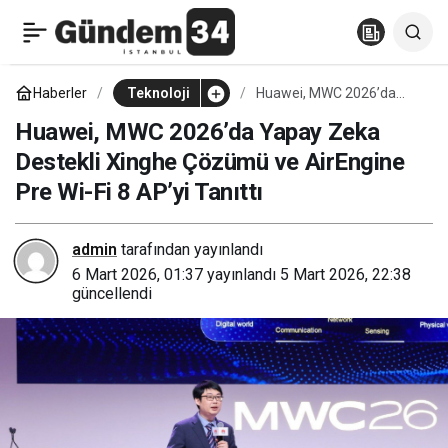
MWC 2026’da Huawei’den
0
Paylaş
Finans Sektörüne Yapay
Haberler
Teknoloji
Huawei, MWC 2026’da
Yapay Zeka Destekli
Xinghe Çözümü ve
Huawei, MWC 2026’da Yapay Zeka
Zeka Hamlesi: Bankacılık
AirEngine Pre Wi-Fi 8 AP’yi
Destekli Xinghe Çözümü ve AirEngine
Tanıttı
Pre Wi-Fi 8 AP’yi Tanıttı
Geleceği Nasıl
Şekillenecek?
admin
tarafından yayınlandı
6 Mart 2026, 01:37
yayınlandı
5 Mart 2026, 22:38
güncellendi