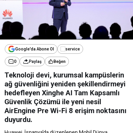
Google'da Abone Ol
0
Paylaş
Beğen
Teknoloji devi, kurumsal kampüslerin
ağ güvenliğini yeniden şekillendirmeyi
hedefleyen Xinghe AI Tam Kapsamlı
Güvenlik Çözümü ile yeni nesil
AirEngine Pre Wi-Fi 8 erişim noktasını
duyurdu.
Huawei, İspanya’da düzenlenen Mobil Dünya