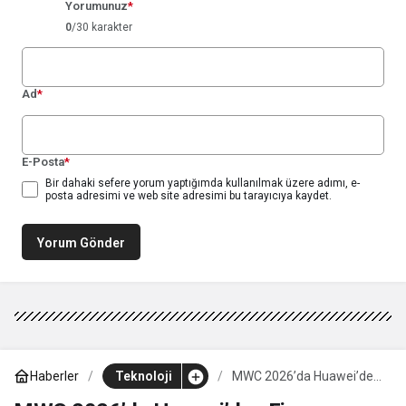
Yorumunuz
*
0
/30 karakter
Ad
*
E-Posta
*
Bir dahaki sefere yorum yaptığımda kullanılmak üzere adımı, e-
posta adresimi ve web site adresimi bu tarayıcıya kaydet.
Yorum Gönder
Haberler
Teknoloji
MWC 2026’da Huawei’den
Finans Sektörüne Yapay
Zeka Hamlesi: Bankacılık