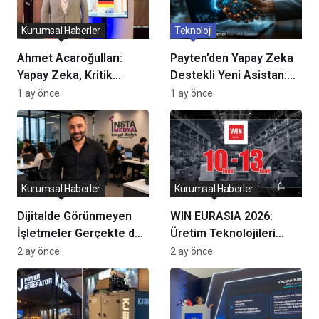
Kurumsal Haberler
Teknoloji
Ahmet Acaroğulları:
Payten’den Yapay Zeka
Yapay Zeka, Kritik
Destekli Yeni Asistan:
Altyapılarda Karar Alma
Pia, Ödeme
1 ay önce
1 ay önce
Süreçlerini
Entegrasyonlarını Ne
Dönüştürüyor
Kadar Hızlandıracak?
Kurumsal Haberler
Kurumsal Haberler
Dijitalde Görünmeyen
WIN EURASIA 2026:
İşletmeler Gerçekte de
Üretim Teknolojileri
Kaybolur
Dijital Ticaretle
2 ay önce
2 ay önce
Buluşuyor