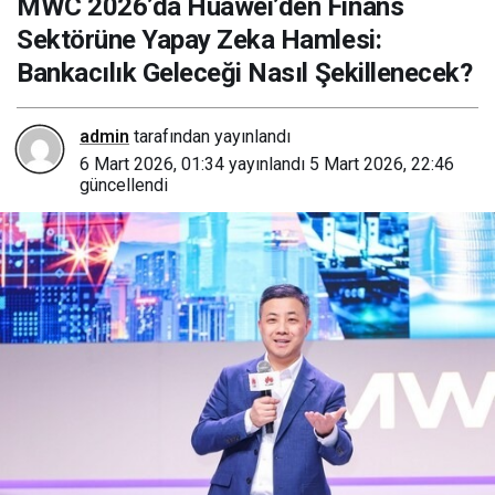
MWC 2026’da Huawei’den Finans
Geleceği Nasıl
Sektörüne Yapay Zeka Hamlesi:
Şekillenecek?
Bankacılık Geleceği Nasıl Şekillenecek?
admin
tarafından yayınlandı
6 Mart 2026, 01:34
yayınlandı
5 Mart 2026, 22:46
güncellendi