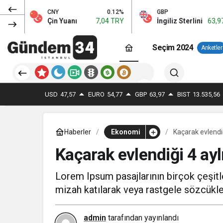
NY
0.12%
GBP
0.13%
in Yuanı
7,04 TRY
İngiliz Sterlini
63,97 TRY
E
Seçim 2024
Anketler
USD
47,57
EURO
54,77
GBP
63,97
BIST
13.535,56
Haberler
Ekonomi
Kaçarak evlendiğ
Kaçarak evlendiği 4 ayl
Lorem Ipsum pasajlarının birçok çeşitl
mizah katılarak veya rastgele sözcükler
admin
tarafından yayınlandı