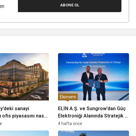
ABONE OL
en
Ekonomi
’deki sanayi
ELİN A.Ş. ve Sungrow’dan Güç
ofis piyasasını nasıl
Elektroniği Alanında Stratejik İş
cek?
Birliği
ce
4 hafta önce