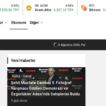
GR. ALTIN
0.06%
BTC
0.9%
Gram Altın
6.201,10 TRY
Bitcoin
3.069.670,00 TRY
or
Ekonomi
Diğer
6 Ağustos 2026, Per
Yeni Haberler
Kültür - Sanat
Şehit Mustafa Cambaz 5. Fotoğraf
Yarışması Ödülleri Demokrasi ve
Özgürlükler Adası’nda Sahiplerini Buldu
3 gün önce