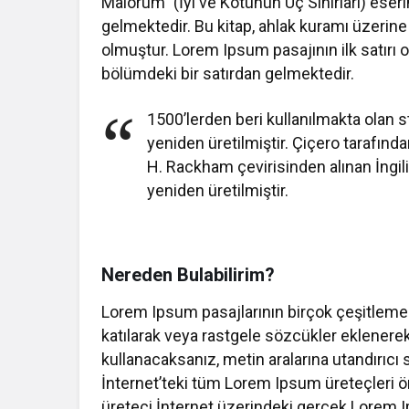
Malorum” (İyi ve Kötünün Uç Sınırları) eser
gelmektedir. Bu kitap, ahlak kuramı üzeri
olmuştur. Lorem Ipsum pasajının ilk satırı 
bölümdeki bir satırdan gelmektedir.
1500’lerden beri kullanılmakta olan s
yeniden üretilmiştir. Çiçero tarafınd
H. Rackham çevirisinden alınan İngi
yeniden üretilmiştir.
Nereden Bulabilirim?
Lorem Ipsum pasajlarının birçok çeşitleme
katılarak veya rastgele sözcükler eklenerek
kullanacaksanız, metin aralarına utandırıc
İnternet’teki tüm Lorem Ipsum üreteçleri ön
üreteci İnternet üzerindeki gerçek Lorem I