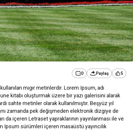
0
Paylaş
5
ullanılan mıgır metinlerdir. Lorem Ipsum, adı
ne kitabı oluşturmak üzere bir yazı galerisini alarak
Kurumsal Haberler
rdı sahte metinler olarak kullanılmıştır. Beşyüz yıl
 Teknolojileri
Media OutReach Newswire, ABD
aynı zamanda pek değişmeden elektronik dizgiye de
tırım Kararı
Dağıtım Ağını ve Yapay Zekâ
rı da içeren Letraset yapraklarının yayınlanması ile ve
ndı
Görünürlüğünü Güçlendiriyor
 Ipsum sürümleri içeren masaüstü yayıncılık