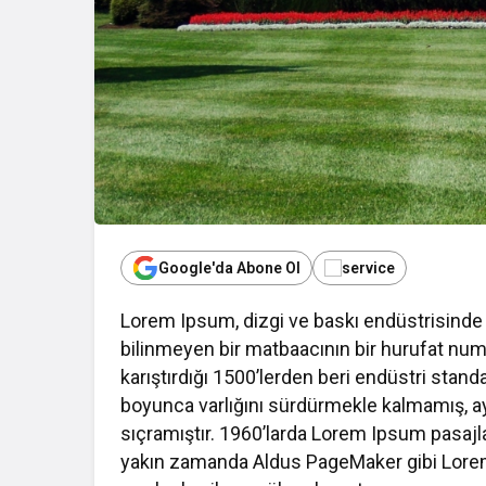
Google'da Abone Ol
Lorem Ipsum, dizgi ve baskı endüstrisinde k
bilinmeyen bir matbaacının bir hurufat numu
al Haberler
Dünya
karıştırdığı 1500’lerden beri endüstri standa
ürk Girişimci Deniz Bıçak’tan
Yapay Zekâ ve Veri
boyunca varlığını sürdürmekle kalmamış, 
D’de Bebek Güvenli Uykusuna
Alanında Yeni Ya
sıçramıştır. 1960’larda Lorem Ipsum pasajla
Yenilikçi Dokunuş
Açıkla
yakın zamanda Aldus PageMaker gibi Lorem