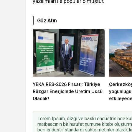
yazılımları ile popüler olmuştur.
Göz Atın
YEKA RES-2026 Fırsatı: Türkiye
Çerkezköy
Rüzgar Enerjisinde Üretim Üssü
yoğunluğu 
Olacak!
etkileyec
Lorem Ipsum, dizgi ve baskı endüstrisinde kull
matbaacının bir hurufat numune kitabı oluşturma
beri endüstri standardı sahte metinler olarak ku