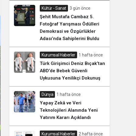
Kültür - Sanat
3 gün önce
Şehit Mustafa Cambaz 5.
Fotoğraf Yarışması Ödülleri
Demokrasi ve Özgürlükler
Adası’nda Sahiplerini Buldu
Kurumsal Haberler
1 hafta önce
Türk Girişimci Deniz Bıçak’tan
ABD’de Bebek Güvenli
Uykusuna Yenilikçi Dokunuş
Dünya
1 hafta önce
Yapay Zekâ ve Veri
Teknolojileri Alanında Yeni
Yatırım Kararı Açıklandı
Kurumsal Haberler
2 hafta önce