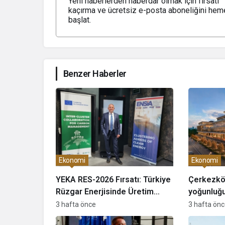
Yeni haberlerden haberdar olmak için fırsatı
kaçırma ve ücretsiz e-posta aboneliğini hem
başlat.
Benzer Haberler
Ekonomi
Ekonomi
YEKA RES-2026 Fırsatı: Türkiye
Çerkezköy
Rüzgar Enerjisinde Üretim
yoğunluğu 
Üssü Olacak!
etkileye
3 hafta önce
3 hafta ön