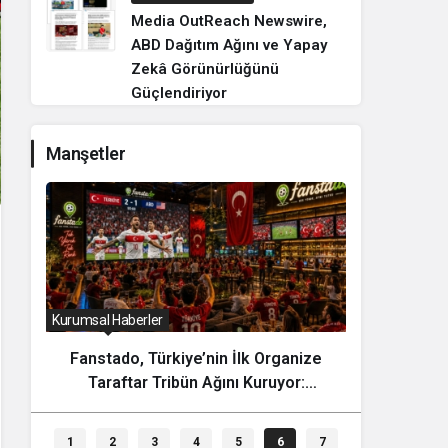
Media OutReach Newswire,
ABD Dağıtım Ağını ve Yapay
Zekâ Görünürlüğünü
Güçlendiriyor
Manşetler
Kurumsal Haberler
Dünya
Fanstado, Türkiye’nin İlk Organize
Nepal
Taraftar Tribün Ağını Kuruyor:
Yıllık V
İşletmeler İçin Başvurular Açıldı
1
2
3
4
5
6
7