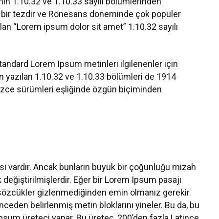
inin 1.10.32 ve 1.10.33 sayılı bölümlerinden
ne bir tezdir ve Rönesans döneminde çok popüler
olan “Lorem ipsum dolor sit amet” 1.10.32 sayılı
tandard Lorem Ipsum metinleri ilgilenenler için
an yazılan 1.10.32 ve 1.10.33 bölümleri de 1914
lizce sürümleri eşliğinde özgün biçiminden
si vardır. Ancak bunların büyük bir çoğunluğu mizah
 değiştirilmişlerdir. Eğer bir Lorem Ipsum pasajı
ı sözcükler gizlenmediğinden emin olmanız gerekir.
ceden belirlenmiş metin bloklarını yineler. Bu da, bu
psum üreteci yapar. Bu üreteç, 200’den fazla Latince