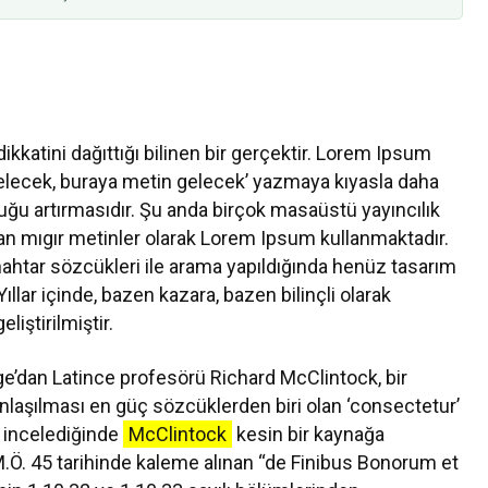
kkatini dağıttığı bilinen bir gerçektir. Lorem Ipsum
gelecek, buraya metin gelecek’ yazmaya kıyasla daha
luğu artırmasıdır. Şu anda birçok masaüstü yayıncılık
lan mıgır metinler olarak Lorem Ipsum kullanmaktadır.
ahtar sözcükleri ile arama yapıldığında henüz tasarım
ıllar içinde, bazen kazara, bazen bilinçli olarak
liştirilmiştir.
e’dan Latince profesörü Richard McClintock, bir
aşılması en güç sözcüklerden biri olan ‘consectetur’
i incelediğinde
McClintock
kesin bir kaynağa
M.Ö. 45 tarihinde kaleme alınan “de Finibus Bonorum et