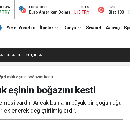
EURO/USD
-0.01%
BIST
0.93%
uro Amerikan Doları
1,15 TRY
Bist 100
13.535,56 TRY
Yerel Yönetim
İlçeler
Dünya
Siyaset
Asayiş
Sp
GR. ALTIN
6.201,10
i 4 aylık eşinin boğazını kesti
ık eşinin boğazını kesti
emesi vardır. Ancak bunların büyük bir çoğunluğu
 eklenerek değiştirilmişlerdir.