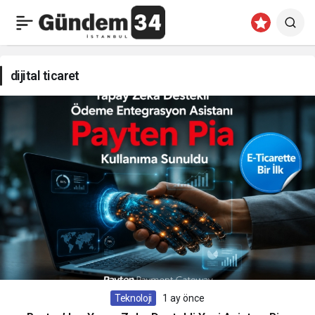
dijital
ticaret
dijital ticaret
Haberleri
Teknoloji
1 ay önce