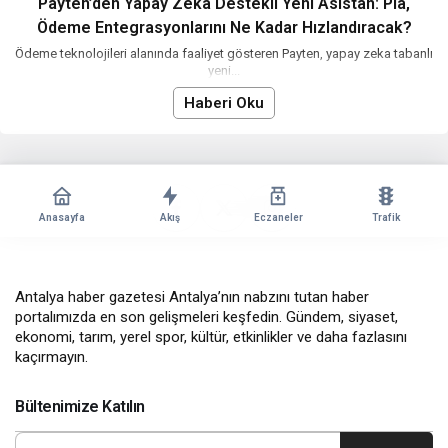
Payten’den Yapay Zeka Destekli Yeni Asistan: Pia,
Ödeme Entegrasyonlarını Ne Kadar Hızlandıracak?
Ödeme teknolojileri alanında faaliyet gösteren Payten, yapay zeka tabanlı
yeni...
Haberi Oku
Anasayfa
Akış
Eczaneler
Trafik
Antalya haber gazetesi Antalya’nın nabzını tutan haber
portalımızda en son gelişmeleri keşfedin. Gündem, siyaset,
ekonomi, tarım, yerel spor, kültür, etkinlikler ve daha fazlasını
kaçırmayın.
Bültenimize Katılın