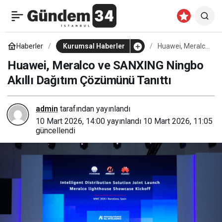
Dubai Havacılık Krizi
0
Paylaş
VIP’leri Vurdu: 1win Özel
Haberler
Kurumsal Haberler
Huawei, Meralco
ve SANXING
Ningbo Akıllı
Huawei, Meralco ve SANXING Ningbo
Jetlerle Kurtarıyor!
Dağıtım
Akıllı Dağıtım Çözümünü Tanıttı
Çözümünü
Tanıttı
admin
tarafından yayınlandı
10 Mart 2026, 14:00
yayınlandı
10 Mart 2026, 11:05
güncellendi