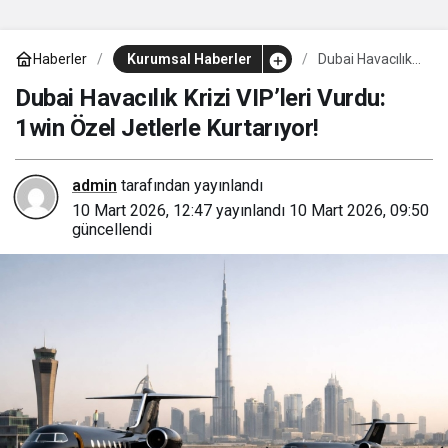
Haberler
Kurumsal Haberler
Dubai Havacılık
Krizi VIP’leri
Vurdu: 1win
Dubai Havacılık Krizi VIP’leri Vurdu:
Özel Jetlerle
1win Özel Jetlerle Kurtarıyor!
Kurtarıyor!
admin
tarafından yayınlandı
10 Mart 2026, 12:47
yayınlandı
10 Mart 2026, 09:50
güncellendi