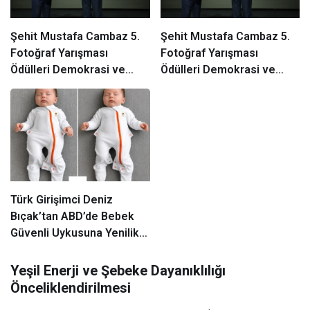
Şehit Mustafa Cambaz 5.
Şehit Mustafa Cambaz 5.
Fotoğraf Yarışması
Fotoğraf Yarışması
Ödülleri Demokrasi ve
Ödülleri Demokrasi ve
Özgürlükler Adası’nda
Özgürlükler Adası’nda
Sahiplerini Buldu
Sahiplerini Buldu
Türk Girişimci Deniz
Bıçak’tan ABD’de Bebek
Güvenli Uykusuna Yenilikçi
Dokunuş
Yeşil Enerji ve Şebeke Dayanıklılığı
Önceliklendirilmesi