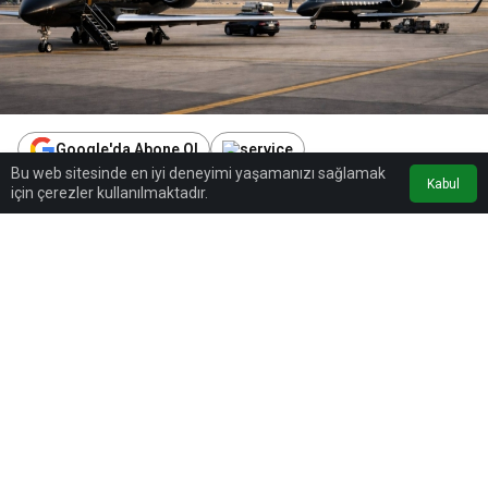
Google'da Abone Ol
Bu web sitesinde en iyi deneyimi yaşamanızı sağlamak
Kabul
için çerezler kullanılmaktadır.
0
Paylaş
Beğen
Dubai’deki insansız hava aracı
saldırıları sonrası ticari uçuşların
durması, 1win platformunu harekete
geçirdi. Şirket, Birleşik Arap
Emirlikleri’nde mahsur kalan VIP
müşterileri için özel jetlerle tahliye
operasyonu başlattı.
Dubai Uluslararası Havalimanı çevresinde yaşanan