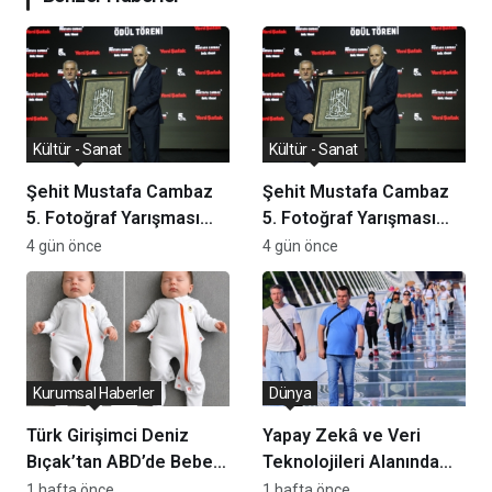
Kültür - Sanat
Kültür - Sanat
Şehit Mustafa Cambaz
Şehit Mustafa Cambaz
5. Fotoğraf Yarışması
5. Fotoğraf Yarışması
Ödülleri Demokrasi ve
Ödülleri Demokrasi ve
4 gün önce
4 gün önce
Özgürlükler Adası’nda
Özgürlükler Adası’nda
Sahiplerini Buldu
Sahiplerini Buldu
Kurumsal Haberler
Dünya
Türk Girişimci Deniz
Yapay Zekâ ve Veri
Bıçak’tan ABD’de Bebek
Teknolojileri Alanında
Güvenli Uykusuna
Yeni Yatırım Kararı
1 hafta önce
1 hafta önce