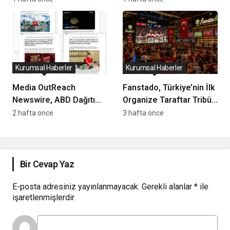
Yenilikçi Dokunuş
Açıklandı
Kurumsal Haberler
Kurumsal Haberler
Media OutReach
Fanstado, Türkiye’nin İlk
Newswire, ABD Dağıtım
Organize Taraftar Tribün
Ağını ve Yapay Zekâ
Ağını Kuruyor: İşletmeler
2 hafta önce
3 hafta önce
Görünürlüğünü
İçin Başvurular Açıldı
Güçlendiriyor
Bir Cevap Yaz
E-posta adresiniz yayınlanmayacak.
Gerekli alanlar
*
ile
işaretlenmişlerdir